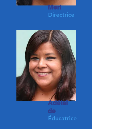
Meri
Directrice
Adélaï
de
Éducatrice