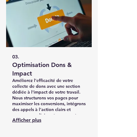
03.
Optimisation Dons &
Impact
Améliorez l'efficacité de votre
collecte de dons avec une section
dédiée à l'impact de votre travail.
Nous structurons vos pages pour
maximiser les conversions, intégrons
des appels à l'action clairs et
assurons une liaison transparente
Afficher plus
avec vos plateformes de paiement
et de formulaires, rendant le
processus de don simple et