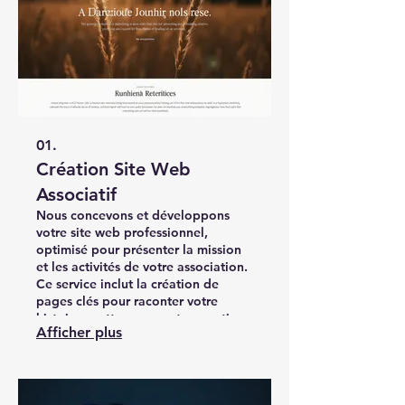
01.
Création Site Web
Associatif
Nous concevons et développons
votre site web professionnel,
optimisé pour présenter la mission
et les activités de votre association.
Ce service inclut la création de
pages clés pour raconter votre
histoire, mettre en avant vos actions
Afficher plus
et intégrer vos formulaires de don,
assurant ainsi une expérience
utilisateur engageante et
transparente pour vos soutiens.