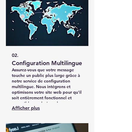
02.
Configuration Multilingue
Assurez-vous que votre message
touche un public plus large grâce à
notre service de configuration
multilingue. Nous intégrons et
optimisons votre site web pour qu'il
soit entièrement fonctionnel et
accessible en plusieurs langues,
Afficher plus
facilitant ainsi la collecte de fonds
et l'engagement auprès de
donateurs internationaux.