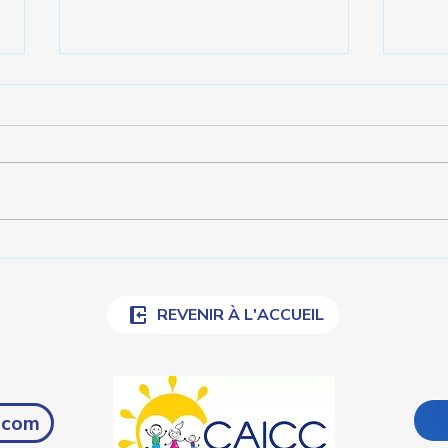
C'es
3em dimanche de collecte
de dons recurrents : quel
métier!
REVENIR À L'ACCUEIL
.com